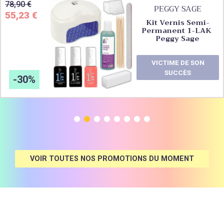
78,90
€
PEGGY SAGE
55,23
€
Kit Vernis Semi-
Permanent 1-LAK 
Peggy Sage
VICTIME DE SON
SUCCÈS
-30%
1
2
3
4
5
6
7
8
VOIR TOUTES NOS PROMOTIONS DU MOMENT