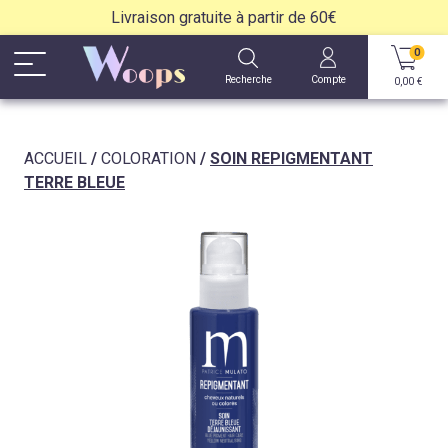
Livraison gratuite à partir de 60€
0
Recherche
Compte
0,00
€
ACCUEIL
/
COLORATION
/
SOIN REPIGMENTANT
TERRE BLEUE